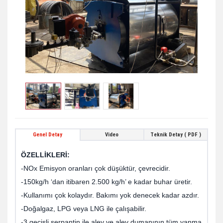
Genel Detay
Video
Teknik Detay ( PDF )
ÖZELLİKLERİ:
-NOx Emisyon oranları çok düşüktür, çevrecidir.
-150kg/h ‘dan itibaren 2.500 kg/h’ e kadar buhar üretir.
-Kullanımı çok kolaydır. Bakımı yok denecek kadar azdır.
-Doğalgaz, LPG veya LNG ile çalışabilir.
-3 geçişli serpantin ile alev ve alev dumanının tüm yanma